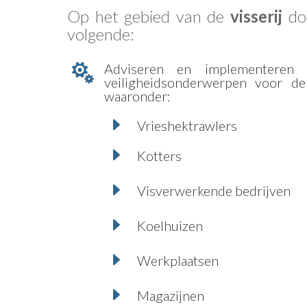
Op het gebied van de
visserij
do
volgende:
Adviseren en implementeren v

veiligheidsonderwerpen voor de 
waaronder:
E
Vrieshektrawlers
E
Kotters
E
Visverwerkende bedrijven
E
Koelhuizen
E
Werkplaatsen
E
Magazijnen