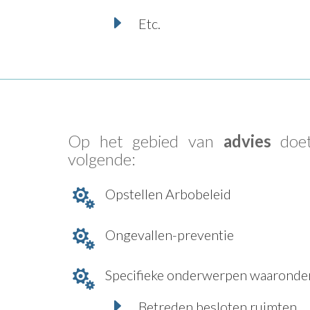
E
Etc.
Op het gebied van
advies
doet
volgende:
Opstellen Arbobeleid

Ongevallen-preventie

Specifieke onderwerpen waaronder

E
Betreden besloten ruimten