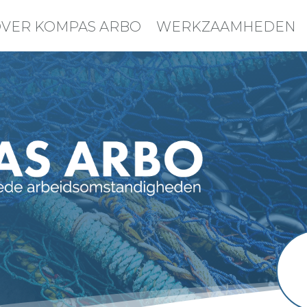
VER KOMPAS ARBO
WERKZAAMHEDEN
Kompas
het ge
veilig
I&E.