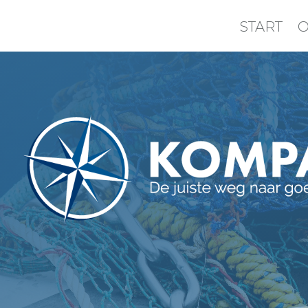
START
O