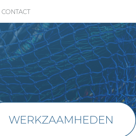
CONTACT
 Arbo voert verschillende werkzaamheden uit in de visserij op
bied van advies, voorlichting & instructie,
heidsbeheerssystemen en R
WERKZAAMHEDEN