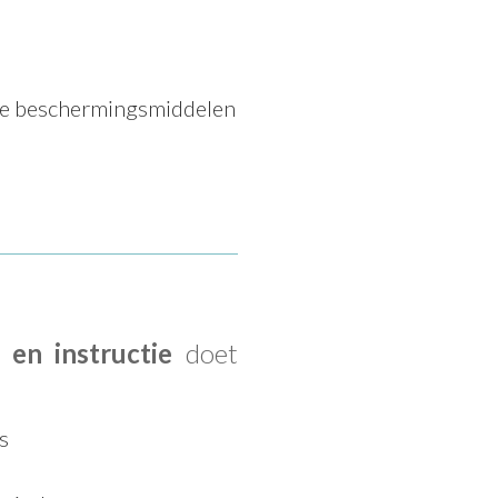
jke beschermingsmiddelen
g en instructie
doet
s