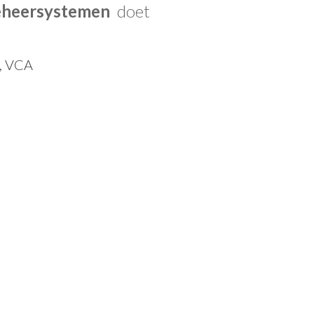
beheersystemen
doet
, VCA